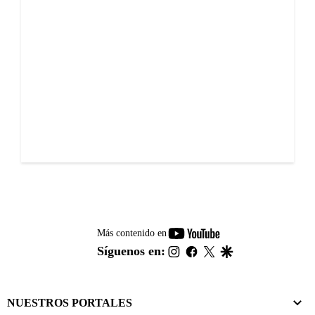
youtube-
Más contenido en
footer
instagram
facebook
twitter
google
Síguenos en:
NUESTROS PORTALES