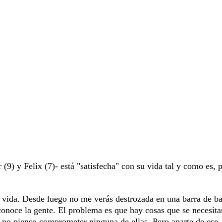
(9) y Felix (7)- está "satisfecha" con su vida tal y como es, p
la vida. Desde luego no me verás destrozada en una barra de ba
conoce la gente. El problema es que hay cosas que se necesita
 no pienso comprometer ninguna de ellas. Pero aparte de eso.