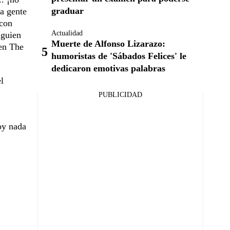
graduar
a gente
 con
Actualidad
lguien
Muerte de Alfonso Lizarazo:
 en The
humoristas de 'Sábados Felices' le
dedicaron emotivas palabras
l
PUBLICIDAD
oy nada