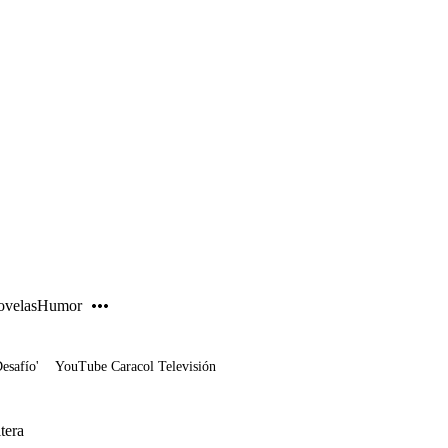
PUBLICIDAD
velas
Humor
Desafío'
YouTube Caracol Televisión
tera