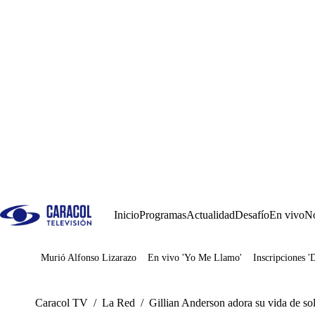
Inicio
Programas
Actualidad
Desafío
En vivo
No
Murió Alfonso Lizarazo
En vivo 'Yo Me Llamo'
Inscripciones '
Juegos
Caracol TV
/
La Red
/
Gillian Anderson adora su vida de sol