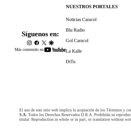
NUESTROS PORTALES
Noticias Caracol
Blu Radio
Síguenos en:
Gol Caracol
instagram
facebook
twitter
google
youtube-
Más contenido en
La Kalle
footer
DiTu
El uso de este sitio web implica la aceptación de los
Términos y co
S.A.
Todos los Derechos Reservados D.R.A. Prohibida su reproducció
titular. Reproduction in whole or in part, or translation without wri