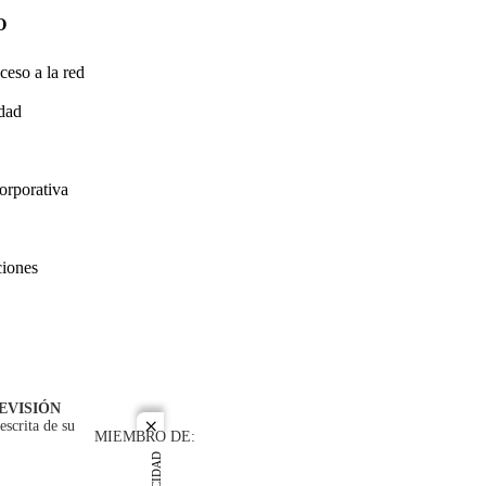
O
ceso a la red
idad
orporativa
ciones
EVISIÓN
escrita de su
close
MIEMBRO DE: