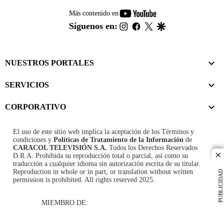
youtube-
Más contenido en
footer
instagram
facebook
twitter
google
Síguenos en:
NUESTROS PORTALES
SERVICIOS
CORPORATIVO
El uso de este sitio web implica la aceptación de los
Términos y
condiciones
y
Políticas de Tratamiento de la Información
de
CARACOL TELEVISIÓN S.A.
Todos los Derechos Reservados
D.R.A. Prohibida su reproducción total o parcial, así como su
cl
traducción a cualquier idioma sin autorización escrita de su titular.
Reproduction in whole or in part, or translation without written
PUBLICIDAD
permission is prohibited. All rights reserved 2025.
MIEMBRO DE: