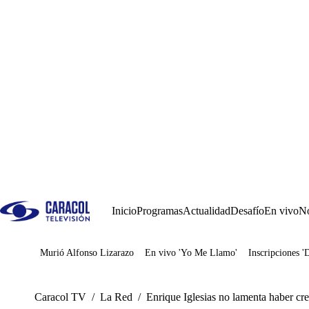
Inicio
Programas
Actualidad
Desafío
En vivo
No
Murió Alfonso Lizarazo
En vivo 'Yo Me Llamo'
Inscripciones '
Juegos
Caracol TV
/
La Red
/
Enrique Iglesias no lamenta haber cr