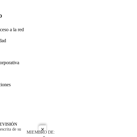
O
ceso a la red
idad
orporativa
ciones
EVISIÓN
escrita de su
close
MIEMBRO DE: