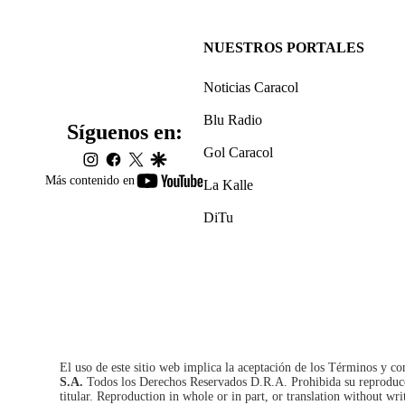
NUESTROS PORTALES
Noticias Caracol
Blu Radio
Síguenos en:
Gol Caracol
instagram
facebook
twitter
google
youtube-
Más contenido en
La Kalle
footer
DiTu
El uso de este sitio web implica la aceptación de los
Términos y co
S.A.
Todos los Derechos Reservados D.R.A. Prohibida su reproducció
titular. Reproduction in whole or in part, or translation without wri