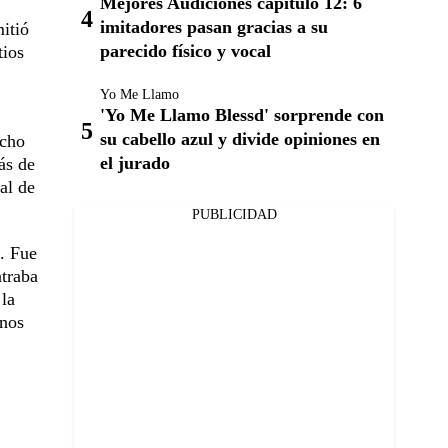
Mejores Audiciones capítulo 12: 6
imitadores pasan gracias a su
itió
parecido físico y vocal
tios
Yo Me Llamo
'Yo Me Llamo Blessd' sorprende con
su cabello azul y divide opiniones en
echo
el jurado
ás de
al de
PUBLICIDAD
. Fue
traba
 la
 nos