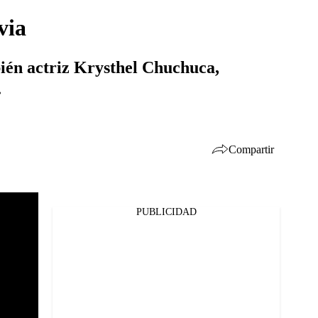
via
ién actriz Krysthel Chuchuca,
.
Compartir
PUBLICIDAD
Facebook
Twitter
Whatsapp