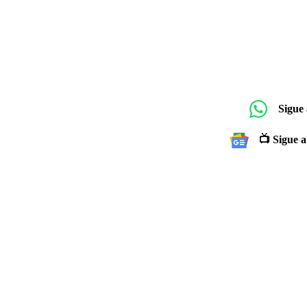
Sigue
📺 Sigue a