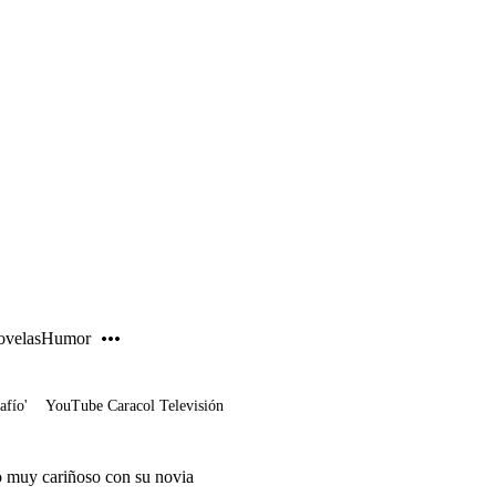
PUBLICIDAD
velas
Humor
afío'
YouTube Caracol Televisión
o muy cariñoso con su novia