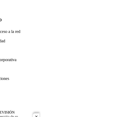
O
ceso a la red
idad
orporativa
ciones
EVISIÓN
escrita de su