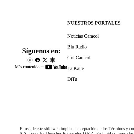
NUESTROS PORTALES
Noticias Caracol
Blu Radio
Síguenos en:
Gol Caracol
instagram
facebook
twitter
google
youtube-
Más contenido en
La Kalle
footer
DiTu
El uso de este sitio web implica la aceptación de los
Términos y co
S.A.
Todos los Derechos Reservados D.R.A. Prohibida su reproducció