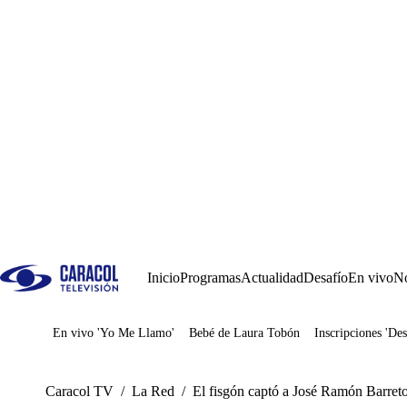
Inicio
Programas
Actualidad
Desafío
En vivo
No
En vivo 'Yo Me Llamo'
Bebé de Laura Tobón
Inscripciones 'Des
Juegos
Caracol TV
/
La Red
/
El fisgón captó a José Ramón Barret