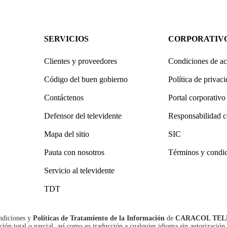
SERVICIOS
CORPORATIV
Clientes y proveedores
Condiciones de ac
Código del buen gobierno
Política de privac
Contáctenos
Portal corporativo
Defensor del televidente
Responsabilidad c
Mapa del sitio
SIC
Pauta con nosotros
Términos y condi
Servicio al televidente
TDT
ndiciones
y
Políticas de Tratamiento de la Información
de
CARACOL TEL
n total o parcial, así como su traducción a cualquier idioma sin autorización 