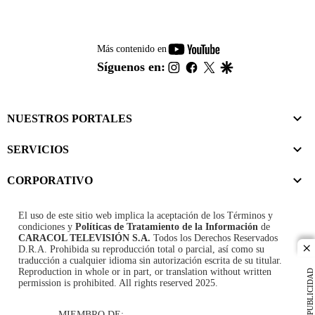
youtube-
Más contenido en
footer
instagram
facebook
twitter
google
Síguenos en:
NUESTROS PORTALES
SERVICIOS
CORPORATIVO
El uso de este sitio web implica la aceptación de los
Términos y
condiciones
y
Políticas de Tratamiento de la Información
de
CARACOL TELEVISIÓN S.A.
Todos los Derechos Reservados
D.R.A. Prohibida su reproducción total o parcial, así como su
cl
traducción a cualquier idioma sin autorización escrita de su titular.
Reproduction in whole or in part, or translation without written
PUBLICIDAD
permission is prohibited. All rights reserved 2025.
MIEMBRO DE: