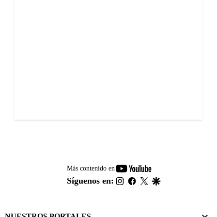
youtube-
Más contenido en
footer
instagram
facebook
twitter
google
Síguenos en:
NUESTROS PORTALES