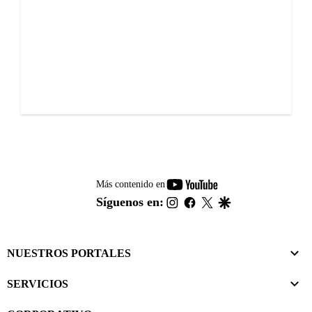
youtube-
Más contenido en
footer
instagram
facebook
twitter
google
Síguenos en:
NUESTROS PORTALES
SERVICIOS