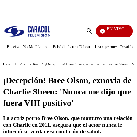
PUBLICIDAD
EN VIVO
Rafael Orozco
Enviar
búsqueda
En vivo 'Yo Me Llamo'
Bebé de Laura Tobón
Inscripciones 'Desafío'
Caracol TV
/
La Red
/
¡Decepción! Bree Olson, exnovia de Charlie Sheen: 'Nun
¡Decepción! Bree Olson, exnovia de
Charlie Sheen: 'Nunca me dijo que
fuera VIH positivo'
La actriz porno Bree Olson, que mantuvo una relación
con Charlie en 2011, asegura que el actor nunca le
informó su verdadera condición de salud.