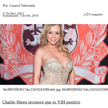
Por:
Caracol Televisión
17 de Nov, 2015
Compartir
Actualizado: 5 de feb, 2016
9dc8803f903617abc23410243589cde6.jpg
9dc8803f903617abc23410243589
Charlie Sheen reconoce que es VIH positivo