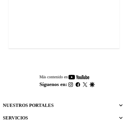
youtube-
Más contenido en
footer
instagram
facebook
twitter
google
Síguenos en:
NUESTROS PORTALES
SERVICIOS