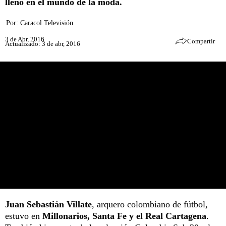
lleno en el mundo de la moda.
Por:
Caracol Televisión
3 de Abr, 2016
Compartir
Actualizado: 3 de abr, 2016
Juan Sebastián Villate
, arquero colombiano de fútbol,
estuvo en
Millonarios, Santa Fe y el Real Cartagena
.