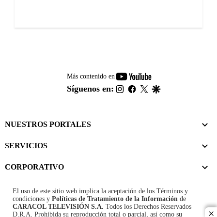
youtube-
Más contenido en
footer
instagram
facebook
twitter
google
Síguenos en:
NUESTROS PORTALES
SERVICIOS
CORPORATIVO
El uso de este sitio web implica la aceptación de los
Términos y
condiciones
y
Políticas de Tratamiento de la Información
de
CARACOL TELEVISIÓN S.A.
Todos los Derechos Reservados
D.R.A. Prohibida su reproducción total o parcial, así como su
cl