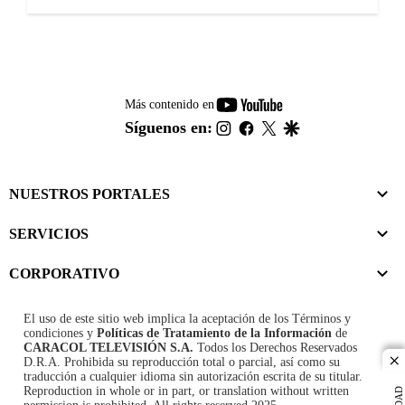
youtube-
Más contenido en
footer
instagram
facebook
twitter
google
Síguenos en:
NUESTROS PORTALES
SERVICIOS
CORPORATIVO
El uso de este sitio web implica la aceptación de los
Términos y
condiciones
y
Políticas de Tratamiento de la Información
de
CARACOL TELEVISIÓN S.A.
Todos los Derechos Reservados
D.R.A. Prohibida su reproducción total o parcial, así como su
cl
traducción a cualquier idioma sin autorización escrita de su titular.
Reproduction in whole or in part, or translation without written