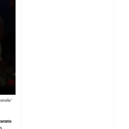
extraña’
mento
s