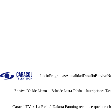
Inicio
Programas
Actualidad
Desafío
En vivo
No
En vivo 'Yo Me Llamo'
Bebé de Laura Tobón
Inscripciones 'Des
Juegos
Caracol TV
/
La Red
/
Dakota Fanning reconoce que la recha