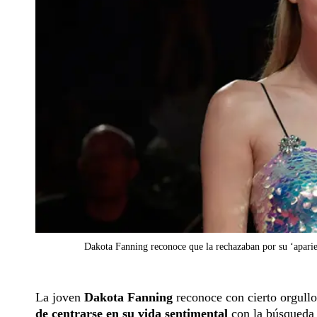
Dakota Fanning reconoce que la rechazaban por su ‘aparie
La joven
Dakota Fanning
reconoce con cierto orgullo
de centrarse en su vida sentimental
con la búsqueda 