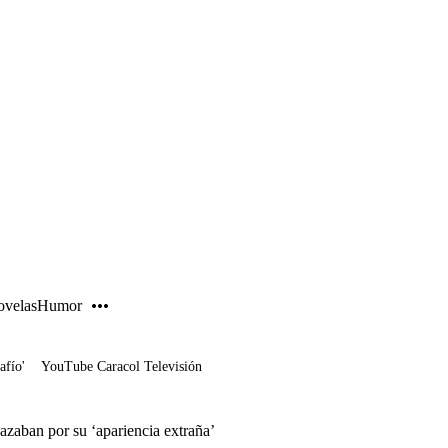
PUBLICIDAD
velas
Humor
afío'
YouTube Caracol Televisión
zaban por su ‘apariencia extraña’