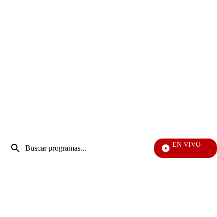
Entrada
EN VIVO
de
EFÉ
Enviar
búsqueda
búsqueda