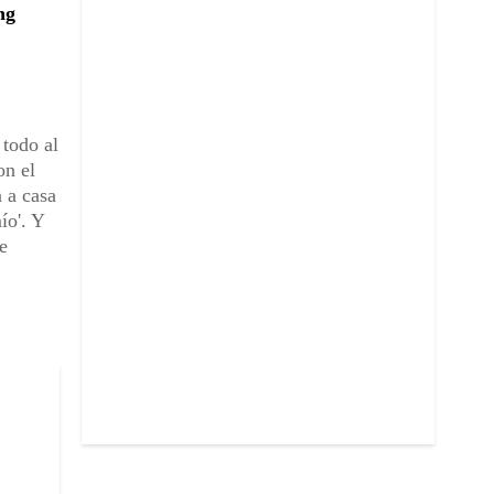
ng
 todo al
on el
 a casa
ío'. Y
e