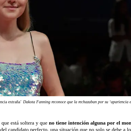
ncia extraña’
Dakota Fanning reconoce que la rechazaban por su ‘apariencia 
 que está soltera y que
no tiene intención alguna por el mo
del candidato perfecto, una situación que no solo se debe a lo