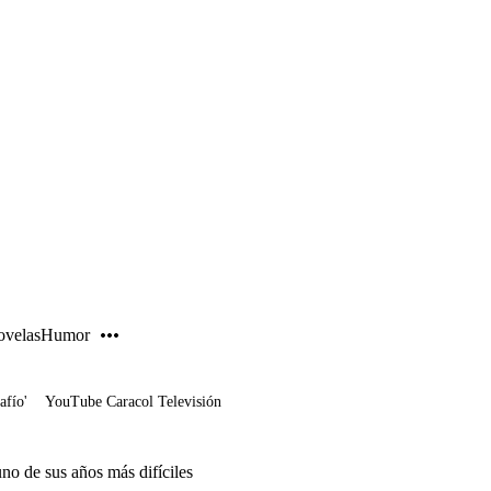
PUBLICIDAD
velas
Humor
afío'
YouTube Caracol Televisión
no de sus años más difíciles