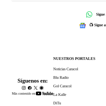
Sigue
📺 Sigue a
NUESTROS PORTALES
Noticias Caracol
Blu Radio
Síguenos en:
Gol Caracol
instagram
facebook
twitter
google
youtube-
Más contenido en
La Kalle
footer
DiTu