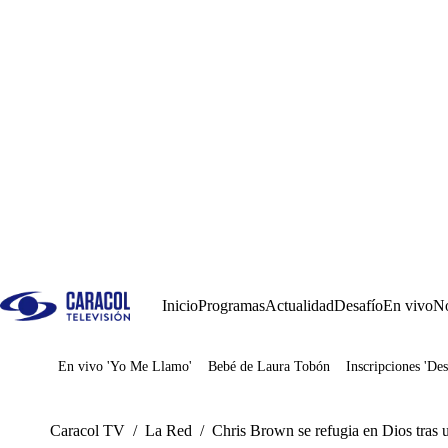
Inicio
Programas
Actualidad
Desafío
En vivo
No
En vivo 'Yo Me Llamo'
Bebé de Laura Tobón
Inscripciones 'Des
Juegos
Caracol TV
/
La Red
/
Chris Brown se refugia en Dios tras u