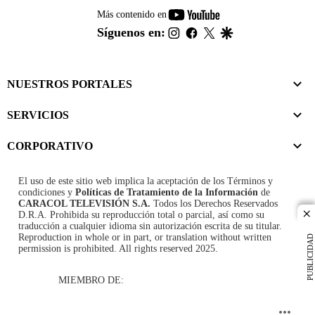
youtube-
Más contenido en
footer
instagram
facebook
twitter
google
Síguenos en:
NUESTROS PORTALES
SERVICIOS
CORPORATIVO
El uso de este sitio web implica la aceptación de los
Términos y
condiciones
y
Políticas de Tratamiento de la Información
de
CARACOL TELEVISIÓN S.A.
Todos los Derechos Reservados
D.R.A. Prohibida su reproducción total o parcial, así como su
cl
traducción a cualquier idioma sin autorización escrita de su titular.
Reproduction in whole or in part, or translation without written
PUBLICIDAD
permission is prohibited. All rights reserved 2025.
MIEMBRO DE: