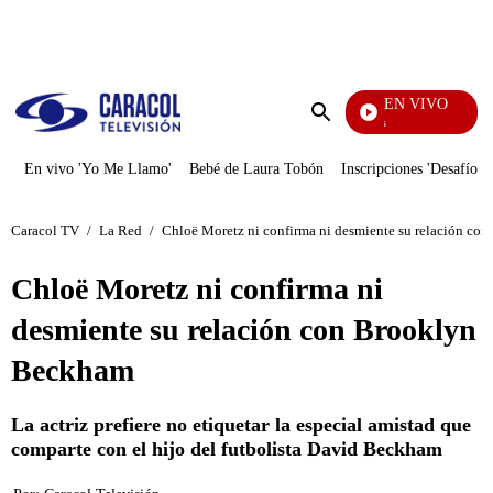
PUBLICIDAD
EN VIVO
También Caerás
Enviar
búsqueda
En vivo 'Yo Me Llamo'
Bebé de Laura Tobón
Inscripciones 'Desafío'
Caracol TV
/
La Red
/
Chloë Moretz ni confirma ni desmiente su relación c
Chloë Moretz ni confirma ni
desmiente su relación con Brooklyn
Beckham
La actriz prefiere no etiquetar la especial amistad que
comparte con el hijo del futbolista David Beckham