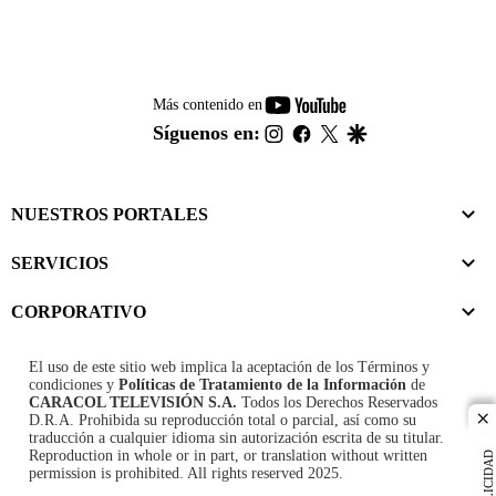
youtube-
Más contenido en
footer
instagram
facebook
twitter
google
Síguenos en:
NUESTROS PORTALES
SERVICIOS
CORPORATIVO
El uso de este sitio web implica la aceptación de los
Términos y
condiciones
y
Políticas de Tratamiento de la Información
de
CARACOL TELEVISIÓN S.A.
Todos los Derechos Reservados
D.R.A. Prohibida su reproducción total o parcial, así como su
cl
traducción a cualquier idioma sin autorización escrita de su titular.
Reproduction in whole or in part, or translation without written
PUBLICIDAD
permission is prohibited. All rights reserved 2025.