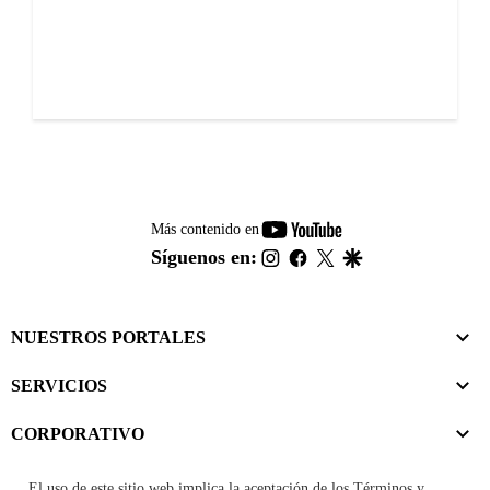
youtube-
Más contenido en
footer
instagram
facebook
twitter
google
Síguenos en:
NUESTROS PORTALES
SERVICIOS
CORPORATIVO
El uso de este sitio web implica la aceptación de los
Términos y