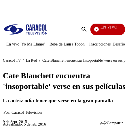
PUBLICIDAD
EN VIVO
La Finca De Hoy
Enviar
búsqueda
En vivo 'Yo Me Llamo'
Bebé de Laura Tobón
Inscripciones 'Desafío'
Caracol TV
/
La Red
/
Cate Blanchett encuentra 'insoportable' verse en sus pel
Cate Blanchett encuentra
'insoportable' verse en sus películas
La actriz odia tener que verse en la gran pantalla
Por:
Caracol Televisión
9 de Sept, 2015
Compartir
Actualizado: 5 de feb, 2016