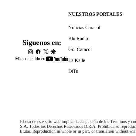
NUESTROS PORTALES
Noticias Caracol
Blu Radio
Síguenos en:
Gol Caracol
instagram
facebook
twitter
google
youtube-
Más contenido en
La Kalle
footer
DiTu
El uso de este sitio web implica la aceptación de los
Términos y co
S.A.
Todos los Derechos Reservados D.R.A. Prohibida su reproducció
titular. Reproduction in whole or in part, or translation without wri