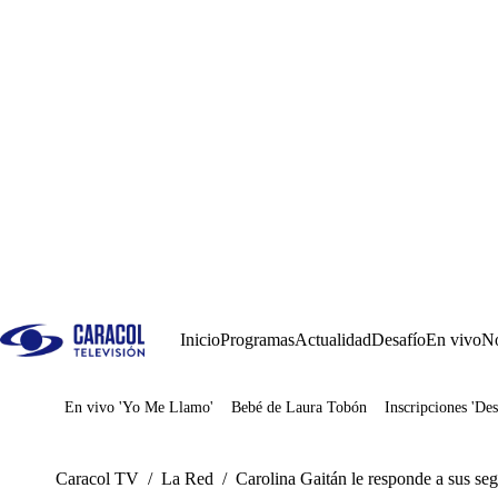
Inicio
Programas
Actualidad
Desafío
En vivo
No
En vivo 'Yo Me Llamo'
Bebé de Laura Tobón
Inscripciones 'Des
Juegos
Caracol TV
/
La Red
/
Carolina Gaitán le responde a sus seg