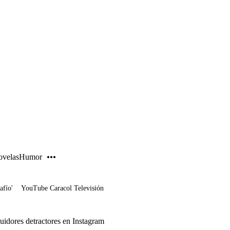
PUBLICIDAD
velas
Humor
afío'
YouTube Caracol Televisión
uidores detractores en Instagram