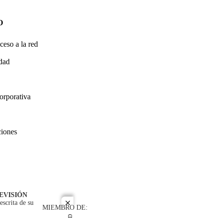
O
ceso a la red
idad
orporativa
ciones
EVISIÓN
escrita de su
close
MIEMBRO DE: