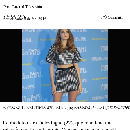
Por:
Caracol Televisión
6 de Jul, 2015
Compartir
Actualizado: 5 de feb, 2016
6e09843491297817f1618c42f2b81ba7.jpg
6e09843491297817f1618c42f2b81
La modelo Cara Delevingne (22), que mantiene una
relación con la cantante St. Vincent, insiste en que ella