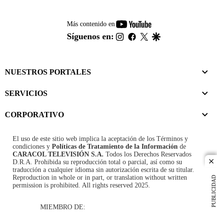
youtube-
Más contenido en
footer
instagram
facebook
twitter
google
Síguenos en:
NUESTROS PORTALES
SERVICIOS
CORPORATIVO
El uso de este sitio web implica la aceptación de los
Términos y
condiciones
y
Políticas de Tratamiento de la Información
de
CARACOL TELEVISIÓN S.A.
Todos los Derechos Reservados
D.R.A. Prohibida su reproducción total o parcial, así como su
cl
traducción a cualquier idioma sin autorización escrita de su titular.
Reproduction in whole or in part, or translation without written
PUBLICIDAD
permission is prohibited. All rights reserved 2025.
MIEMBRO DE: