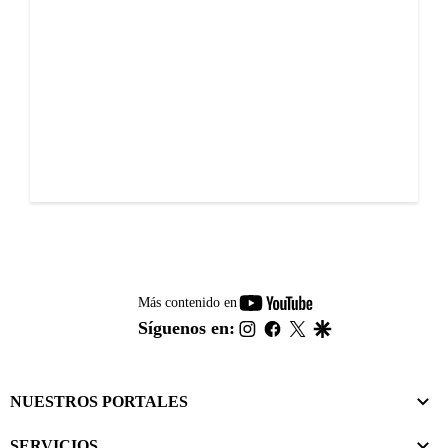
youtube-
Más contenido en
footer
instagram
facebook
twitter
google
Síguenos en:
NUESTROS PORTALES
SERVICIOS