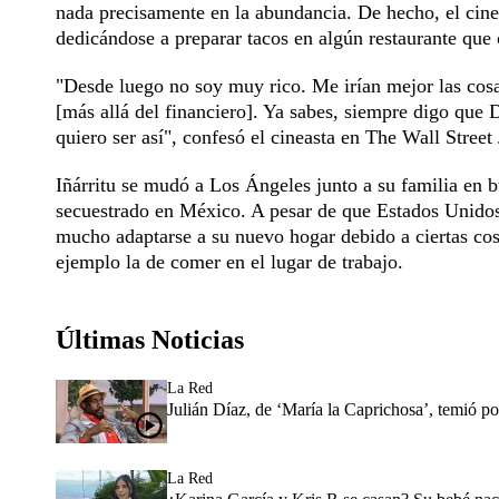
nada precisamente en la abundancia. De hecho, el cine
dedicándose a preparar tacos en algún restaurante que c
"Desde luego no soy muy rico. Me irían mejor las cosa
[más allá del financiero]. Ya sabes, siempre digo qu
quiero ser así", confesó el cineasta en The Wall Street
Iñárritu se mudó a Los Ángeles junto a su familia en 
secuestrado en México. A pesar de que Estados Unidos l
mucho adaptarse a su nuevo hogar debido a ciertas co
ejemplo la de comer en el lugar de trabajo.
Últimas Noticias
La Red
Julián Díaz, de ‘María la Caprichosa’, temió p
La Red