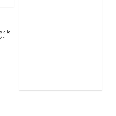
o a lo
 de