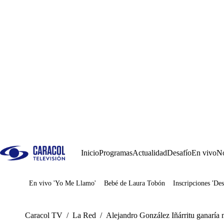
Inicio
Programas
Actualidad
Desafío
En vivo
No
En vivo 'Yo Me Llamo'
Bebé de Laura Tobón
Inscripciones 'Des
Juegos
Caracol TV
/
La Red
/
Alejandro González Iñárritu ganaría 