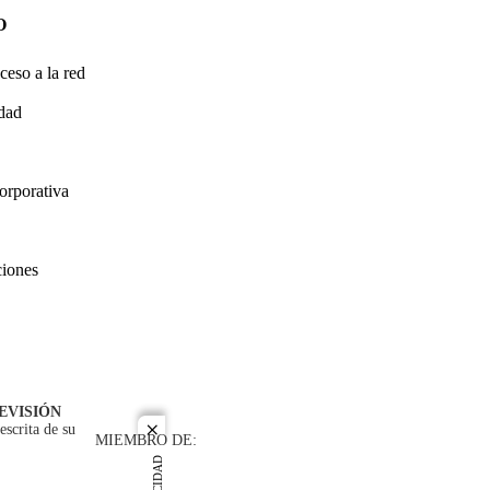
O
ceso a la red
idad
orporativa
ciones
EVISIÓN
escrita de su
close
MIEMBRO DE: