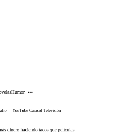
PUBLICIDAD
velas
Humor
afío'
YouTube Caracol Televisión
más dinero haciendo tacos que películas