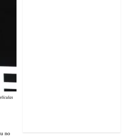
elículas
tu no