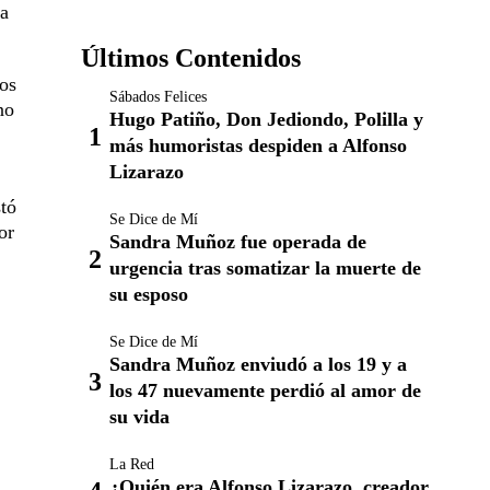
da
Últimos Contenidos
tos
Sábados Felices
no
Hugo Patiño, Don Jediondo, Polilla y
más humoristas despiden a Alfonso
Lizarazo
stó
Se Dice de Mí
or
Sandra Muñoz fue operada de
urgencia tras somatizar la muerte de
su esposo
Se Dice de Mí
Sandra Muñoz enviudó a los 19 y a
los 47 nuevamente perdió al amor de
su vida
La Red
¿Quién era Alfonso Lizarazo, creador