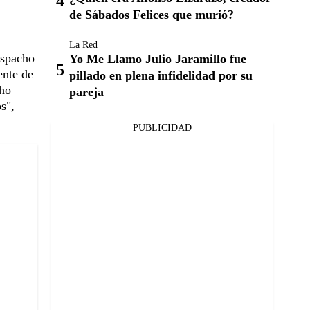
de Sábados Felices que murió?
La Red
espacho
Yo Me Llamo Julio Jaramillo fue
ente de
pillado en plena infidelidad por su
cho
pareja
s",
PUBLICIDAD