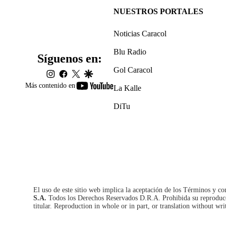
NUESTROS PORTALES
Noticias Caracol
Blu Radio
Síguenos en:
Gol Caracol
instagram
facebook
twitter
google
youtube-
Más contenido en
La Kalle
footer
DiTu
El uso de este sitio web implica la aceptación de los
Términos y co
S.A.
Todos los Derechos Reservados D.R.A. Prohibida su reproducció
titular. Reproduction in whole or in part, or translation without wri