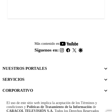
youtube-
Más contenido en
footer
instagram
facebook
twitter
google
Síguenos en:
NUESTROS PORTALES
SERVICIOS
CORPORATIVO
El uso de este sitio web implica la aceptación de los
Términos y
condiciones
y
Políticas de Tratamiento de la Información
de
CARACOL TELEVISIÓN S.A.
Todos los Derechos Reservados