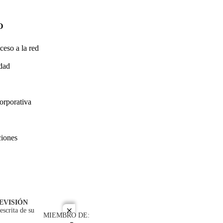
O
ceso a la red
idad
orporativa
ciones
EVISIÓN
escrita de su
close
MIEMBRO DE: