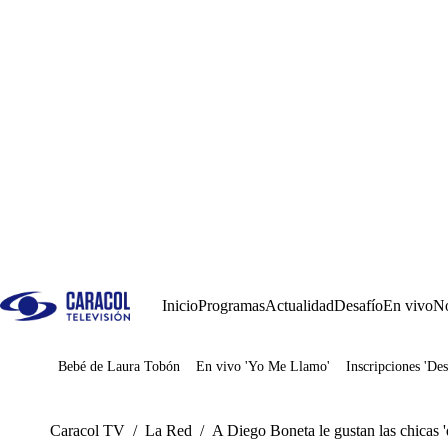
Inicio
Programas
Actualidad
Desafío
En vivo
No
Bebé de Laura Tobón
En vivo 'Yo Me Llamo'
Inscripciones 'Des
Juegos
Caracol TV
/
La Red
/
A Diego Boneta le gustan las chicas 'd