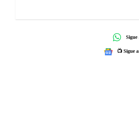
Sigue
📺 Sigue a