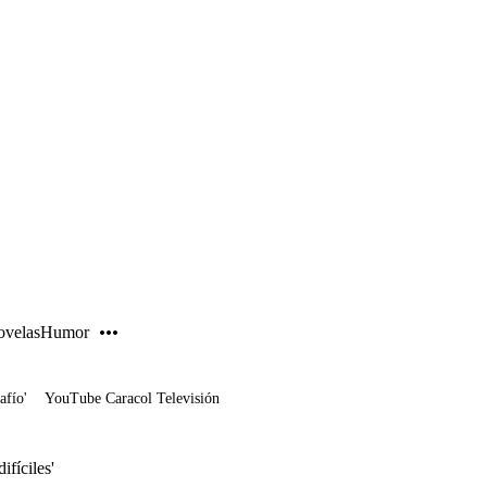
PUBLICIDAD
velas
Humor
afío'
YouTube Caracol Televisión
ifíciles'