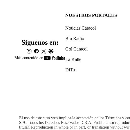
NUESTROS PORTALES
Noticias Caracol
Blu Radio
Síguenos en:
Gol Caracol
instagram
facebook
twitter
google
youtube-
Más contenido en
La Kalle
footer
DiTu
El uso de este sitio web implica la aceptación de los
Términos y co
S.A.
Todos los Derechos Reservados D.R.A. Prohibida su reproducció
titular. Reproduction in whole or in part, or translation without wri