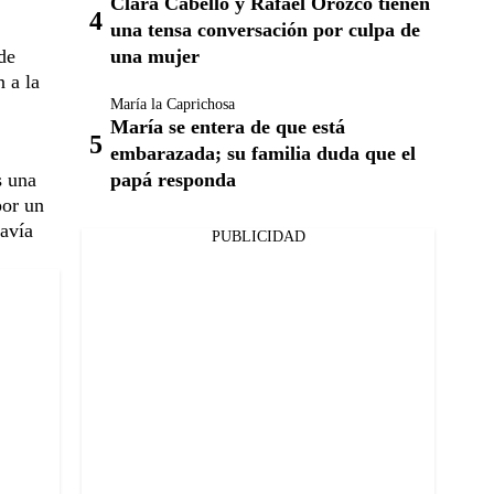
Clara Cabello y Rafael Orozco tienen
una tensa conversación por culpa de
una mujer
de
 a la
María la Caprichosa
María se entera de que está
embarazada; su familia duda que el
papá responda
s una
por un
avía
PUBLICIDAD