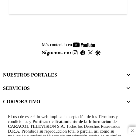
youtube-
Más contenido en
footer
instagram
facebook
twitter
google
Síguenos en:
NUESTROS PORTALES
SERVICIOS
CORPORATIVO
El uso de este sitio web implica la aceptación de los
Términos y
condiciones
y
Políticas de Tratamiento de la Información
de
CARACOL TELEVISIÓN S.A.
Todos los Derechos Reservados
D.R.A. Prohibida su reproducción total o parcial, así como su
cl