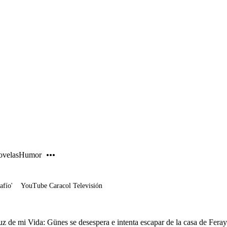
PUBLICIDAD
velas
Humor
afío'
YouTube Caracol Televisión
z de mi Vida: Günes se desespera e intenta escapar de la casa de Fera