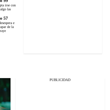
o 99
pta irse con
 algo las
o 57
desespera e
capar de la
eraye
PUBLICIDAD