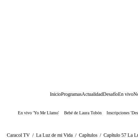
Inicio
Programas
Actualidad
Desafío
En vivo
No
En vivo 'Yo Me Llamo'
Bebé de Laura Tobón
Inscripciones 'Des
Juegos
Caracol TV
/
La Luz de mi Vida
/
Capítulos
/
Capítulo 57 La Lu