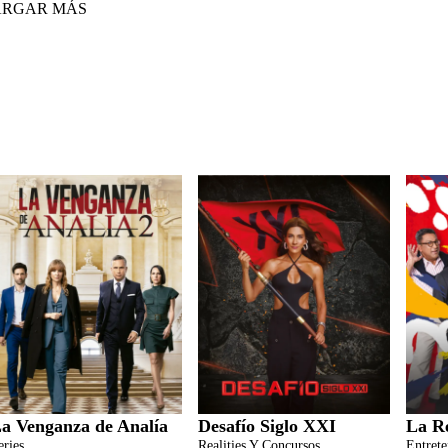
ARGAR MÁS
a Venganza de Analía
Desafío Siglo XXI
La R
eries
Realities Y Concursos
Entret