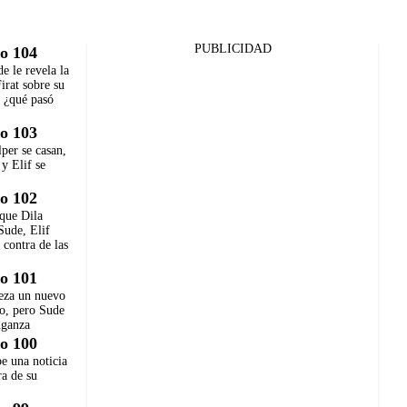
PUBLICIDAD
o 104
de le revela la
irat sobre su
 ¿qué pasó
o 103
per se casan,
 y Elif se
o 102
que Dila
Sude, Elif
 contra de las
o 101
eza un nuevo
to, pero Sude
nganza
o 100
e una noticia
ra de su