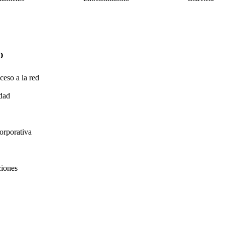
O
ceso a la red
idad
orporativa
ciones