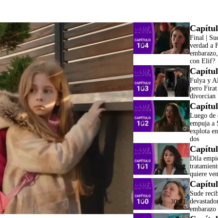
Capítul
Final | Su
verdad a F
33:39
embarazo,
con Elif?
Capítul
Fulya y Al
pero Firat
32:56
divorcian
Capítul
Luego de 
empuja a 
30:19
explota en
dos
Capítul
Dila empi
tratamien
16:12
quiere ve
Capítul
Sude recib
devastado
30:01
embarazo