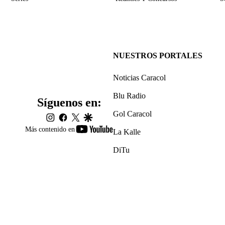
NUESTROS PORTALES
Noticias Caracol
Blu Radio
Síguenos en:
Gol Caracol
instagram
facebook
twitter
google
youtube-
Más contenido en
La Kalle
footer
DiTu