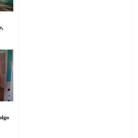
:
e,
algo