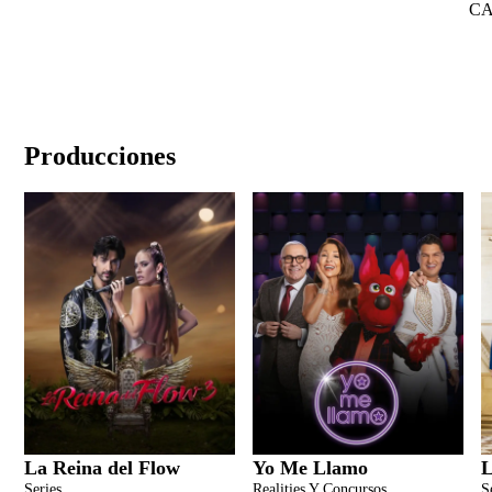
C
Producciones
La Reina del Flow
Yo Me Llamo
L
Series
Realities Y Concursos
S