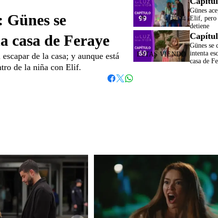
Capítul
Günes ace
: Günes se
Elif, pero
32:04
detiene
Capítul
la casa de Feraye
Günes se 
intenta es
 escapar de la casa; y aunque está
casa de F
tro de la niña con Elif.
Whatsapp
Facebook
Twitter