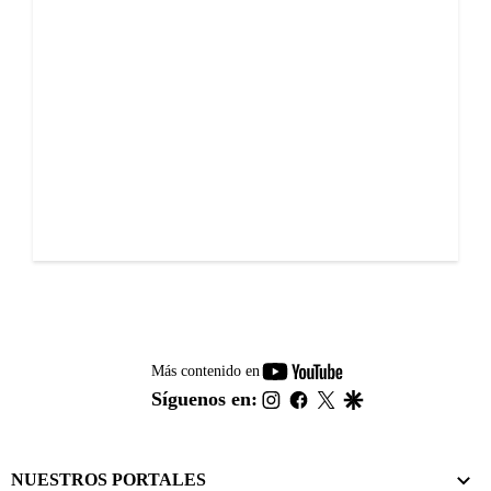
youtube-
Más contenido en
footer
instagram
facebook
twitter
google
Síguenos en:
NUESTROS PORTALES