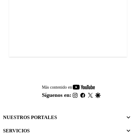
youtube-
Más contenido en
footer
instagram
facebook
twitter
google
Síguenos en:
NUESTROS PORTALES
SERVICIOS