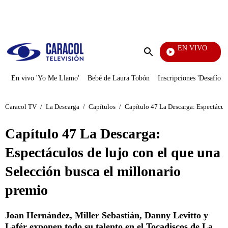
PUBLICIDAD
EN VIVO
Notici
Enviar
búsqueda
En vivo 'Yo Me Llamo'
Bebé de Laura Tobón
Inscripciones 'Desafío'
Caracol TV
/
La Descarga
/
Capítulos
/
Capítulo 47 La Descarga: Espectáculo
Capítulo 47 La Descarga:
Espectáculos de lujo con el que una
Selección busca el millonario
premio
Joan Hernández, Miller Sebastián, Danny Levitto y
Lafér exponen todo su talento en el Tocadiscos de La