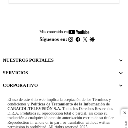
youtube-
Más contenido en
footer
instagram
facebook
twitter
google
Síguenos en:
NUESTROS PORTALES
SERVICIOS
CORPORATIVO
El uso de este sitio web implica la aceptación de los
Términos y
condiciones
y
Políticas de Tratamiento de la Información
de
CARACOL TELEVISIÓN S.A.
Todos los Derechos Reservados
D.R.A. Prohibida su reproducción total o parcial, así como su
cl
traducción a cualquier idioma sin autorización escrita de su titular.
Reproduction in whole or in part, or translation without written
permission is prohibited. All rights reserved 2025.