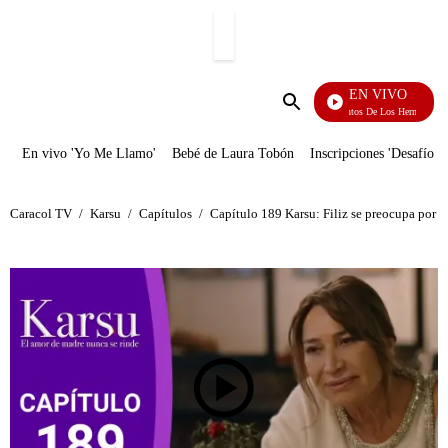
PUBLICIDAD
EN VIVO
Cuentos De Los Hermanos Gri
Enviar
búsqueda
En vivo 'Yo Me Llamo'
Bebé de Laura Tobón
Inscripciones 'Desafío'
Caracol TV
/
Karsu
/
Capítulos
/
Capítulo 189 Karsu: Filiz se preocupa por l