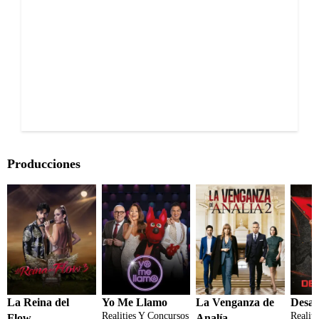
Producciones
La Reina del
Yo Me Llamo
La Venganza de
Desaf
Realities Y Concursos
Realit
Flow
Analía