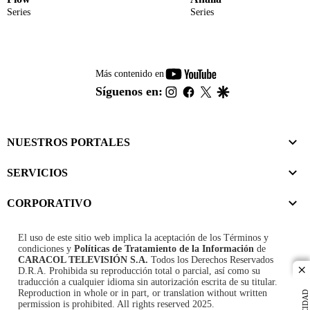
Series
Series
youtube-
Más contenido en
footer
instagram
facebook
twitter
google
Síguenos en:
NUESTROS PORTALES
SERVICIOS
CORPORATIVO
El uso de este sitio web implica la aceptación de los
Términos y
condiciones
y
Políticas de Tratamiento de la Información
de
CARACOL TELEVISIÓN S.A.
Todos los Derechos Reservados
D.R.A. Prohibida su reproducción total o parcial, así como su
cl
traducción a cualquier idioma sin autorización escrita de su titular.
Reproduction in whole or in part, or translation without written
permission is prohibited. All rights reserved 2025.