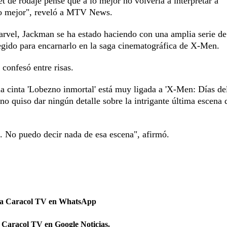
 de rodaje pensé que a lo mejor no volvería a interpretar a
 lo mejor", reveló a MTV News.
Marvel, Jackman se ha estado haciendo con una amplia serie de
egido para encarnarlo en la saga cinematográfica de X-Men.
 confesó entre risas.
la cinta 'Lobezno inmortal' está muy ligada a 'X-Men: Días de
 no quiso dar ningún detalle sobre la intrigante última escena 
te. No puedo decir nada de esa escena", afirmó.
 a Caracol TV en WhatsApp
 Caracol TV en Google Noticias.