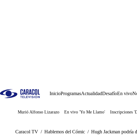
Inicio
Programas
Actualidad
Desafío
En vivo
No
Murió Alfonso Lizarazo
En vivo 'Yo Me Llamo'
Inscripciones '
Juegos
Caracol TV
/
Hablemos del Cómic
/
Hugh Jackman podría d