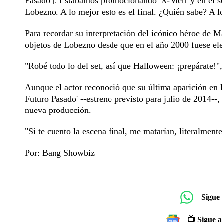
Pasado']. Estábamos promocionando 'X-Men' y en el set
Lobezno. A lo mejor esto es el final. ¿Quién sabe? A
Para recordar su interpretación del icónico héroe de 
objetos de Lobezno desde que en el año 2000 fuese el
"Robé todo lo del set, así que Halloween: ¡prepárate!",
Aunque el actor reconoció que su última aparición en 
Futuro Pasado' --estreno previsto para julio de 2014--,
nueva producción.
"Si te cuento la escena final, me matarían, literalmen
Por: Bang Showbiz
Sigue
📺 Sigue a