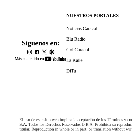
NUESTROS PORTALES
Noticias Caracol
Blu Radio
Síguenos en:
Gol Caracol
instagram
facebook
twitter
google
youtube-
Más contenido en
La Kalle
footer
DiTu
El uso de este sitio web implica la aceptación de los
Términos y co
S.A.
Todos los Derechos Reservados D.R.A. Prohibida su reproducció
titular. Reproduction in whole or in part, or translation without wri