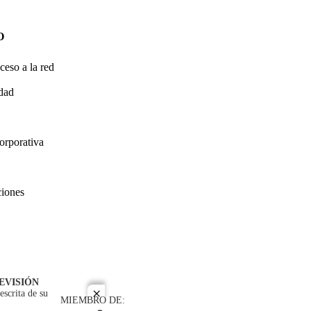
O
ceso a la red
idad
orporativa
ciones
EVISIÓN
escrita de su
close
MIEMBRO DE: