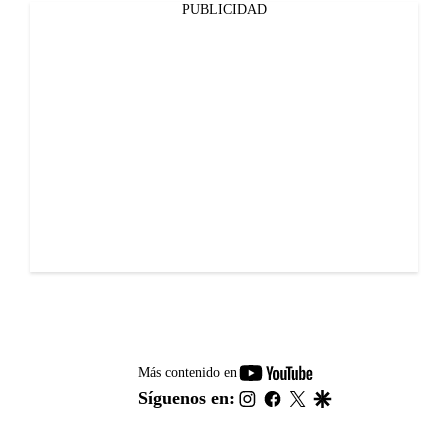
PUBLICIDAD
youtube-
Más contenido en
footer
instagram
facebook
twitter
google
Síguenos en: