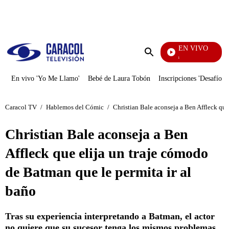
PUBLICIDAD
EN VIVO
También Caerás
Enviar
búsqueda
En vivo 'Yo Me Llamo'
Bebé de Laura Tobón
Inscripciones 'Desafío'
Caracol TV
/
Hablemos del Cómic
/
Christian Bale aconseja a Ben Affleck que
Christian Bale aconseja a Ben
Affleck que elija un traje cómodo
de Batman que le permita ir al
baño
Tras su experiencia interpretando a Batman, el actor
no quiere que su sucesor tenga los mismos problemas