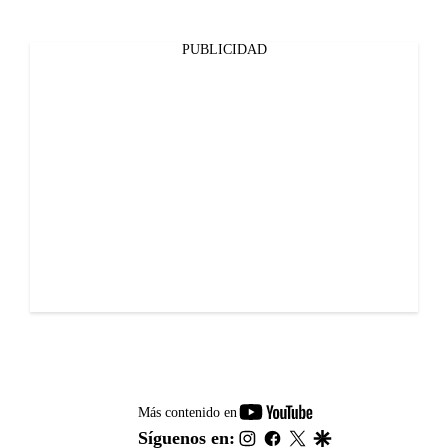
PUBLICIDAD
youtube-
Más contenido en
footer
instagram
facebook
twitter
google
Síguenos en: