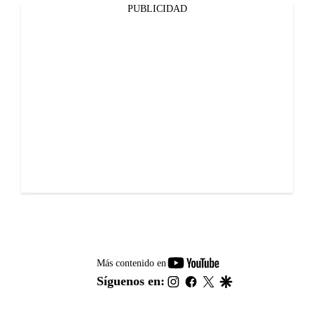
PUBLICIDAD
youtube-
Más contenido en
footer
instagram
facebook
twitter
google
Síguenos en: