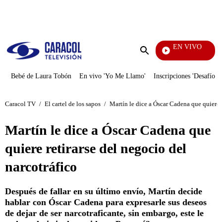
PUBLICIDAD
EN VIVO
Yo Me Llamo
Enviar
búsqueda
Bebé de Laura Tobón
En vivo 'Yo Me Llamo'
Inscripciones 'Desafío'
Caracol TV
/
El cartel de los sapos
/
Martín le dice a Óscar Cadena que quiere r
Martín le dice a Óscar Cadena que
quiere retirarse del negocio del
narcotráfico
Después de fallar en su último envío, Martín decide
hablar con Óscar Cadena para expresarle sus deseos
de dejar de ser narcotraficante, sin embargo, este le