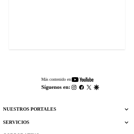
youtube-
Más contenido en
footer
instagram
facebook
twitter
google
Síguenos en:
NUESTROS PORTALES
SERVICIOS