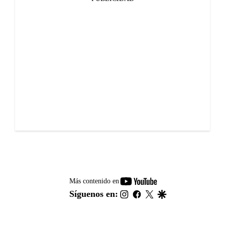
youtube-
Más contenido en
footer
instagram
facebook
twitter
google
Síguenos en: