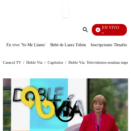
PUBLICIDAD
EN VIVO
Los Informantes
Enviar
búsqueda
En vivo 'Yo Me Llamo'
Bebé de Laura Tobón
Inscripciones 'Desafío'
Caracol TV
/
Doble Vía
/
Capítulos
/
Doble Vía: Televidentes resaltan impres