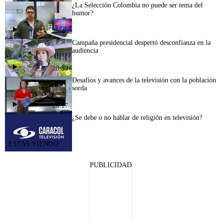
¿La Selección Colombia no puede ser tema del
humor?
25:48
Campaña presidencial despertó desconfianza en la
audiencia
28:39
Desafíos y avances de la televisión con la población
sorda
28:17
¿Se debe o no hablar de religión en televisión?
PUBLICIDAD