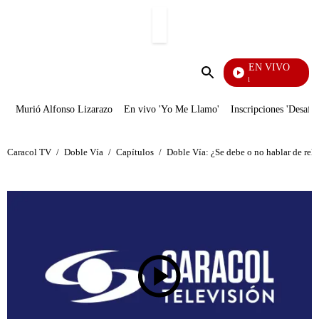
PUBLICIDAD
EN VIVO
Noticias Caracol
Enviar
búsqueda
Murió Alfonso Lizarazo
En vivo 'Yo Me Llamo'
Inscripciones 'Desafío
Caracol TV
/
Doble Vía
/
Capítulos
/
Doble Vía: ¿Se debe o no hablar de reli