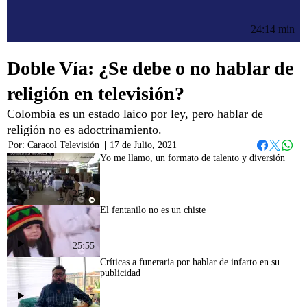
24:14 min
Doble Vía: ¿Se debe o no hablar de
religión en televisión?
Colombia es un estado laico por ley, pero hablar de
religión no es adoctrinamiento.
Por:
Caracol Televisión
|
17 de Julio, 2021
Whats
Facebook
Twitter
Yo me llamo, un formato de talento y diversión
25:08
El fentanilo no es un chiste
25:55
Críticas a funeraria por hablar de infarto en su
publicidad
26:27