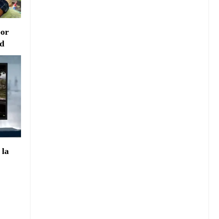
por
ad
 la