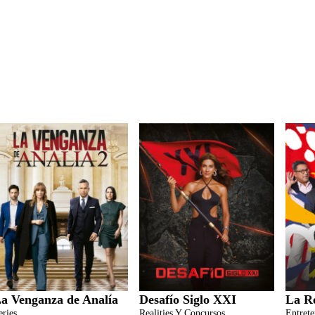
a Venganza de Analía
Desafío Siglo XXI
La R
eries
Realities Y Concursos
Entret