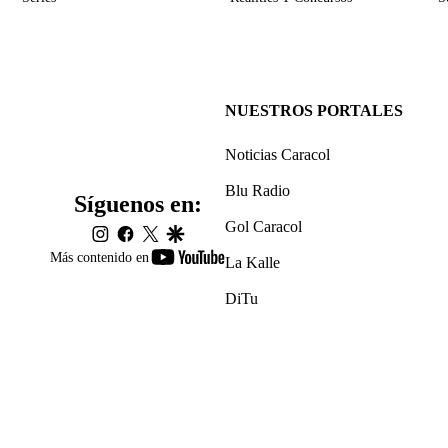
NUESTROS PORTALES
Noticias Caracol
Blu Radio
Síguenos en:
Gol Caracol
instagram
facebook
twitter
google
youtube-
Más contenido en
La Kalle
footer
DiTu