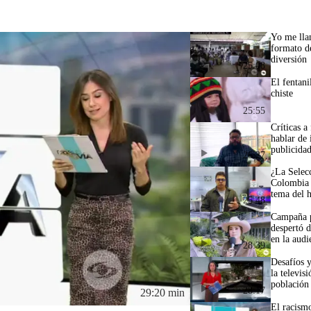
Yo me lla
formato de
diversión
25:08
El fentani
chiste
25:55
Críticas a
hablar de 
publicida
26:27
¿La Selec
Colombia 
tema del 
25:48
Campaña p
despertó 
en la audi
28:39
Desafíos 
la televis
población
28:17
29:20 min
El racismo