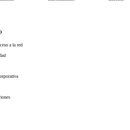
O
ceso a la red
idad
orporativa
ciones