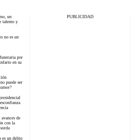
mo, un
PUBLICIDAD
 talento y
lo no es un
 funeraria por
infarto en su
d
ción
no puede ser
humor?
residencial
desconfianza
encia
y avances de
ión con la
 sorda
 es un delito