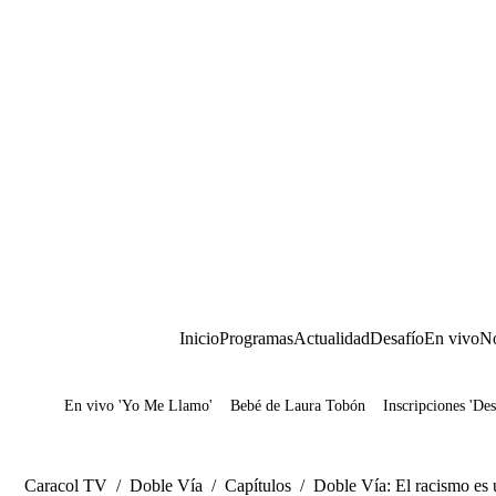
Inicio
Programas
Actualidad
Desafío
En vivo
No
En vivo 'Yo Me Llamo'
Bebé de Laura Tobón
Inscripciones 'Des
Juegos
Caracol TV
/
Doble Vía
/
Capítulos
/
Doble Vía: El racismo es 