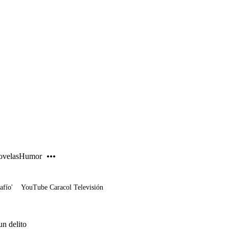
PUBLICIDAD
velas
Humor
afío'
YouTube Caracol Televisión
un delito