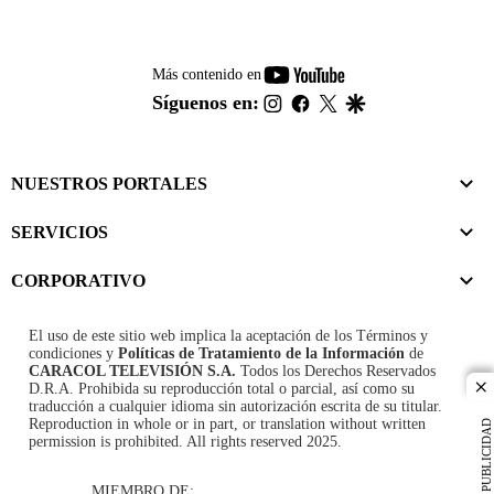
youtube-
Más contenido en
footer
instagram
facebook
twitter
google
Síguenos en:
NUESTROS PORTALES
SERVICIOS
CORPORATIVO
El uso de este sitio web implica la aceptación de los
Términos y
condiciones
y
Políticas de Tratamiento de la Información
de
CARACOL TELEVISIÓN S.A.
Todos los Derechos Reservados
D.R.A. Prohibida su reproducción total o parcial, así como su
cl
traducción a cualquier idioma sin autorización escrita de su titular.
Reproduction in whole or in part, or translation without written
PUBLICIDAD
permission is prohibited. All rights reserved 2025.
MIEMBRO DE: