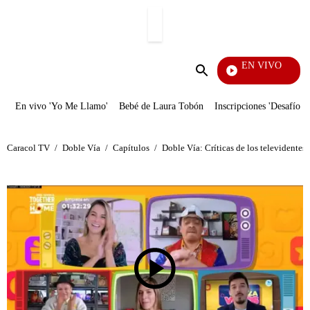
PUBLICIDAD
EN VIVO
Yo M
Enviar
búsqueda
En vivo 'Yo Me Llamo'
Bebé de Laura Tobón
Inscripciones 'Desafío'
Caracol TV
/
Doble Vía
/
Capítulos
/
Doble Vía: Críticas de los televidentes a