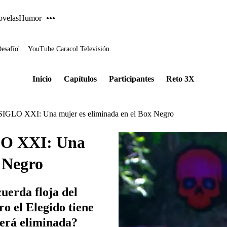
velas
Humor
Desafío'
YouTube Caracol Televisión
Inicio
Capítulos
Participantes
Reto 3X
LO XXI: Una mujer es eliminada en el Box Negro
O XXI: Una
 Negro
cuerda floja del
o el Elegido tiene
será eliminada?