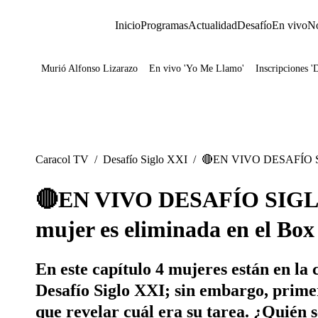
Inicio
Programas
Actualidad
Desafío
En vivo
No
Murió Alfonso Lizarazo
En vivo 'Yo Me Llamo'
Inscripciones '
Juegos
Caracol TV
/
Desafío Siglo XXI
/
🔴EN VIVO DESAFÍO SIG
🔴EN VIVO DESAFÍO SIGL
mujer es eliminada en el Box
En este capítulo 4 mujeres están en la 
Desafío Siglo XXI; sin embargo, primer
que revelar cuál era su tarea. ¿Quién 