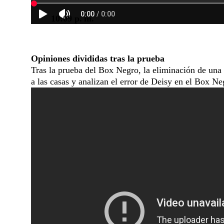
10:09 p. m.
Opiniones divididas tras la prueba
Tras la prueba del Box Negro, la eliminación de un
a las casas y analizan el error de Deisy en el Box N