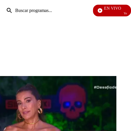
Entrada
EN VIVO
de
Yo Me Lla
Enviar
búsqueda
búsqueda