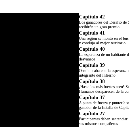
Capítulo 42
Los ganadores del Desafío de 
recibirán un gran premio
Capítulo 41
Una región se montó en el bus 
y condujo al mejor territorio
Capítulo 40
La esperanza de un habitante d
desvanece
Capítulo 39
Osmín acaba con la esperanza 
integrante del Infierno
Capítulo 38
¡Hasta los más fuertes caen! S
Humanos desaparecen de la co
Capítulo 37
A punta de fuerza y puntería se
ganador de la Batalla de Capit
Capítulo 27
Participantes deben sentenciar
sus mismos compañeros