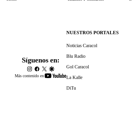
NUESTROS PORTALES
Noticias Caracol
Blu Radio
Síguenos en:
Gol Caracol
instagram
facebook
twitter
google
youtube-
Más contenido en
La Kalle
footer
DiTu