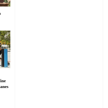
a
fine
tanes