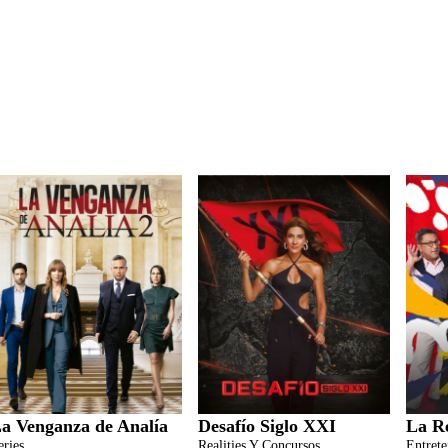
a Venganza de Analía
Desafío Siglo XXI
La R
eries
Realities Y Concursos
Entret