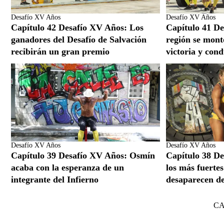
Desafío XV Años
Desafío XV Años
Capítulo 42 Desafío XV Años: Los
Capítulo 41 D
ganadores del Desafío de Salvación
región se montó
recibirán un gran premio
victoria y cond
Desafío XV Años
Desafío XV Años
Capítulo 39 Desafío XV Años: Osmín
Capítulo 38 De
acaba con la esperanza de un
los más fuert
integrante del Infierno
desaparecen de
C