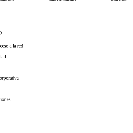
O
ceso a la red
idad
orporativa
ciones