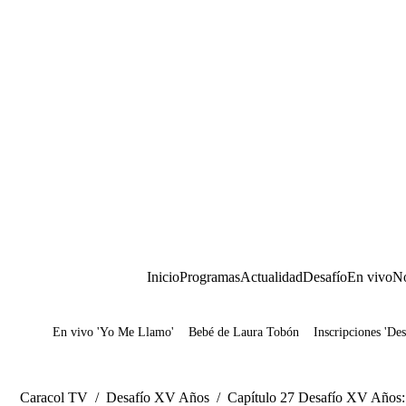
Inicio
Programas
Actualidad
Desafío
En vivo
No
En vivo 'Yo Me Llamo'
Bebé de Laura Tobón
Inscripciones 'Des
Juegos
Caracol TV
/
Desafío XV Años
/
Capítulo 27 Desafío XV Años: 