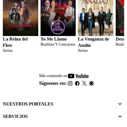
La Reina del
Yo Me Llamo
La Venganza de
Desaf
Realities Y Concursos
Realit
Flow
Analía
Series
Series
youtube-
Más contenido en
footer
instagram
facebook
twitter
google
Síguenos en:
NUESTROS PORTALES
SERVICIOS