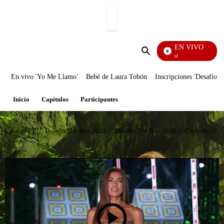
PUBLICIDAD
EN VIVO
Noticias Caracol
Enviar
búsqueda
En vivo 'Yo Me Llamo'
Bebé de Laura Tobón
Inscripciones 'Desafío'
Inicio
Capítulos
Participantes
Caracol TV
/
Desafío The Box 2022
/
Desafío The Box 2022
/
Capítulo 37 D