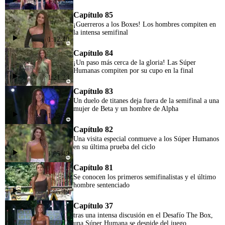
1:05:32
Capítulo 85
¡Guerreros a los Boxes! Los hombres compiten en
la intensa semifinal
1:12:40
Capítulo 84
¡Un paso más cerca de la gloria! Las Súper
Humanas compiten por su cupo en la final
1:21:23
Capítulo 83
Un duelo de titanes deja fuera de la semifinal a una
mujer de Beta y un hombre de Alpha
1:05:55
Capítulo 82
Una visita especial conmueve a los Súper Humanos
en su última prueba del ciclo
1:05:49
Capítulo 81
Se conocen los primeros semifinalistas y el último
hombre sentenciado
1:05:49
Capítulo 37
tras una intensa discusión en el Desafío The Box,
una Súper Humana se despide del juego