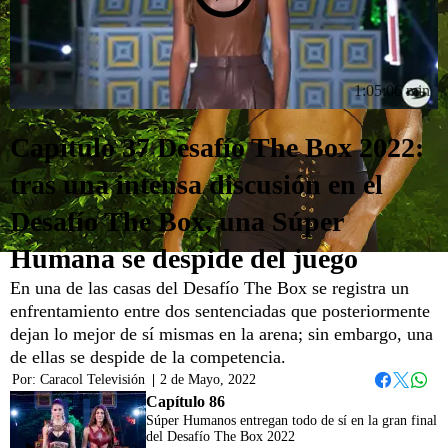
1:05:06 min
Capítulo 37 Desafío The Box 2022:
tras una intensa discusión en el
Desafío The Box, una Súper
Humana se despide del juego
En una de las casas del Desafío The Box se registra un
enfrentamiento entre dos sentenciadas que posteriormente
dejan lo mejor de sí mismas en la arena; sin embargo, una
de ellas se despide de la competencia.
Por:
Caracol Televisión
|
2 de Mayo, 2022
Whats
Facebook
Twitter
Capítulo 86
Súper Humanos entregan todo de sí en la gran final
del Desafío The Box 2022