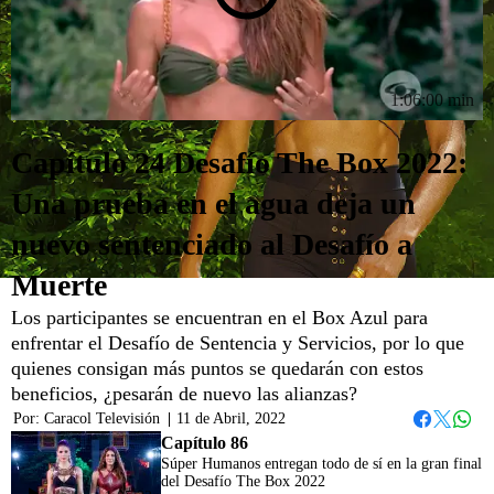
1:06:00 min
Capítulo 24 Desafío The Box 2022:
Una prueba en el agua deja un
nuevo sentenciado al Desafío a
Muerte
Los participantes se encuentran en el Box Azul para
enfrentar el Desafío de Sentencia y Servicios, por lo que
quienes consigan más puntos se quedarán con estos
beneficios, ¿pesarán de nuevo las alianzas?
Por:
Caracol Televisión
|
11 de Abril, 2022
Whats
Facebook
Twitter
Capítulo 86
Súper Humanos entregan todo de sí en la gran final
del Desafío The Box 2022