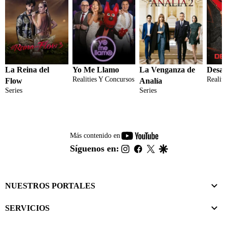
La Reina del
Yo Me Llamo
La Venganza de
Desaf
Realities Y Concursos
Realit
Flow
Analía
Series
Series
youtube-
Más contenido en
footer
instagram
facebook
twitter
google
Síguenos en:
NUESTROS PORTALES
SERVICIOS