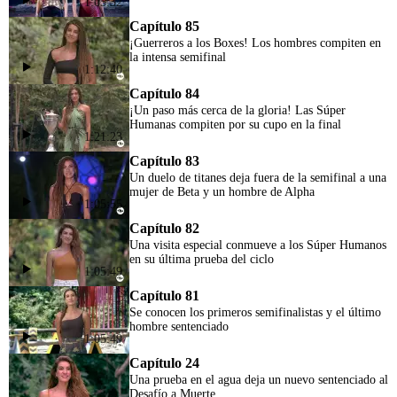
1:05:32
Capítulo 85
¡Guerreros a los Boxes! Los hombres compiten en
la intensa semifinal
1:12:40
Capítulo 84
¡Un paso más cerca de la gloria! Las Súper
Humanas compiten por su cupo en la final
1:21:23
Capítulo 83
Un duelo de titanes deja fuera de la semifinal a una
mujer de Beta y un hombre de Alpha
1:05:55
Capítulo 82
Una visita especial conmueve a los Súper Humanos
en su última prueba del ciclo
1:05:49
Capítulo 81
Se conocen los primeros semifinalistas y el último
hombre sentenciado
1:05:49
Capítulo 24
Una prueba en el agua deja un nuevo sentenciado al
Desafío a Muerte