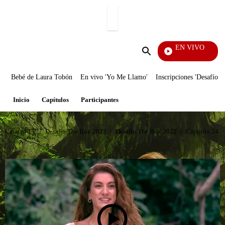
PUBLICIDAD
EN VIVO
Notic
Enviar
búsqueda
Bebé de Laura Tobón
En vivo 'Yo Me Llamo'
Inscripciones 'Desafío'
Inicio
Capítulos
Participantes
Caracol TV
/
Desafío The Box 2022
/
Desafío The Box 2022
/
Capítulo 24 D