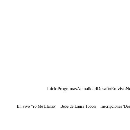
Inicio
Programas
Actualidad
Desafío
En vivo
No
En vivo 'Yo Me Llamo'
Bebé de Laura Tobón
Inscripciones 'Des
Juegos