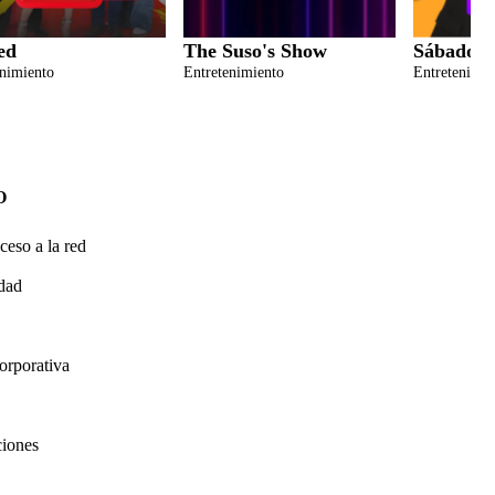
ed
The Suso's Show
Sábados F
enimiento
Entretenimiento
Entretenimie
O
ceso a la red
idad
orporativa
ciones