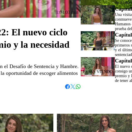
de Alpha
Capítul
1:04:03 min
Una visita
conmueve 
1:05:49
Humanos e
prueba del
2: El nuevo ciclo
Capítul
Se conoce
mio y la necesidad
primeros s
1:05:49
y el últi
sentencia
Capítul
 el Desafío de Sentencia y Hambre.
El nuevo c
consigo u
 la oportunidad de escoger alimentos
premio y 
de tener a
Whatsapp
Facebook
Twitter