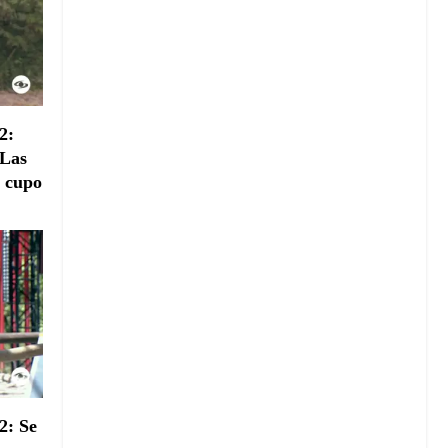
2:
 Las
 cupo
2: Se