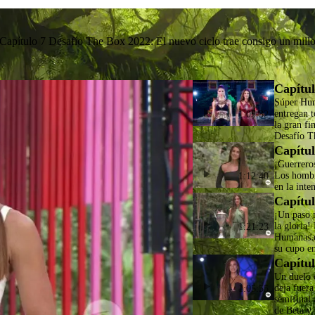
Capítulo 7 Desafío The Box 2022: El nuevo ciclo trae consigo un millo
Capítul
Súper Hu
entregan t
1:05:32
la gran fi
Desafío T
Capítul
¡Guerrero
Los homb
1:12:40
en la inte
Capítul
¡Un paso 
la gloria!
1:21:23
Humanas 
su cupo en
Capítul
Un duelo d
deja fuera
1:05:55
semifinal
de Beta y