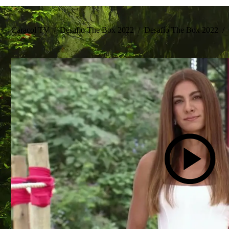
Caracol TV
/
Desafío The Box 2022
/
Desafío The Box 2022
/