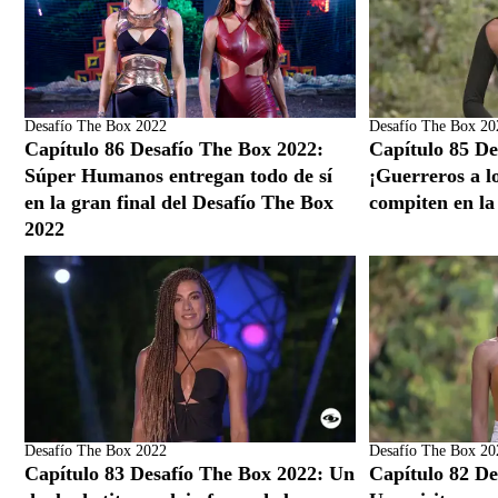
Desafío The Box 2022
Desafío The Box 20
Capítulo 86 Desafío The Box 2022:
Capítulo 85 De
Súper Humanos entregan todo de sí
¡Guerreros a l
en la gran final del Desafío The Box
compiten en la 
2022
Desafío The Box 2022
Desafío The Box 20
Capítulo 83 Desafío The Box 2022: Un
Capítulo 82 De