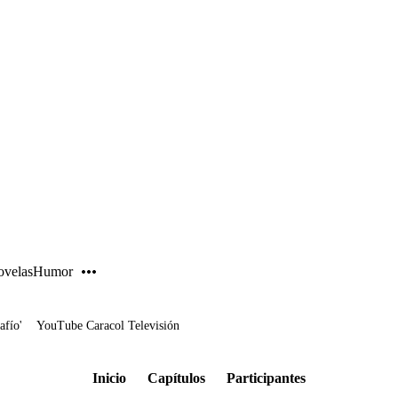
PUBLICIDAD
velas
Humor
afío'
YouTube Caracol Televisión
Inicio
Capítulos
Participantes