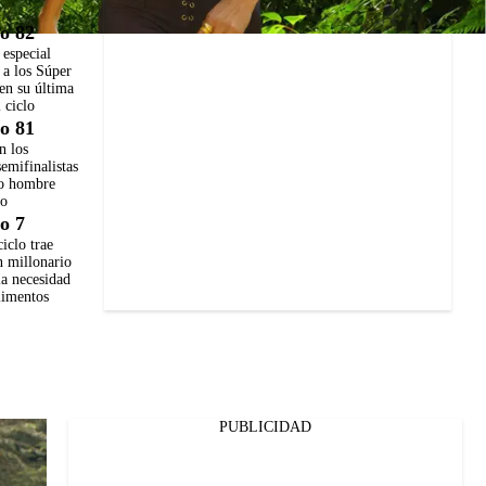
o 82
 especial
a los Súper
n su última
 ciclo
o 81
n los
emifinalistas
mo hombre
do
o 7
iclo trae
n millonario
la necesidad
limentos
PUBLICIDAD