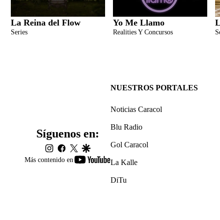
La Reina del Flow
Yo Me Llamo
L
Series
Realities Y Concursos
S
NUESTROS PORTALES
Noticias Caracol
Blu Radio
Síguenos en:
Gol Caracol
instagram
facebook
twitter
google
youtube-
Más contenido en
La Kalle
footer
DiTu