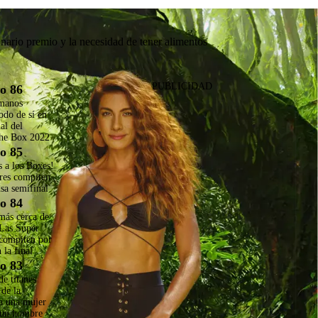
nario premio y la necesidad de tener alimentos
PUBLICIDAD
o 86
manos
odo de sí en
nal del
he Box 2022
o 85
s a los Boxes!
res compiten
nsa semifinal
o 84
más cerca de
 Las Súper
compiten por
 la final
o 83
e titanes
 de la
 a una mujer
 un hombre