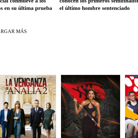
ecial conmueve a los
conocen los primeros semifinalis
 en su última prueba
el último hombre sentenciado
ARGAR MÁS