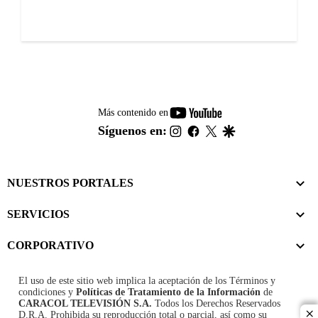
youtube-
Más contenido en
footer
instagram
facebook
twitter
google
Síguenos en:
NUESTROS PORTALES
SERVICIOS
CORPORATIVO
El uso de este sitio web implica la aceptación de los
Términos y
condiciones
y
Políticas de Tratamiento de la Información
de
CARACOL TELEVISIÓN S.A.
Todos los Derechos Reservados
D.R.A. Prohibida su reproducción total o parcial, así como su