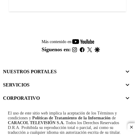
youtube-
Más contenido en
footer
instagram
facebook
twitter
google
Síguenos en:
NUESTROS PORTALES
SERVICIOS
CORPORATIVO
El uso de este sitio web implica la aceptación de los
Términos y
condiciones
y
Políticas de Tratamiento de la Información
de
CARACOL TELEVISIÓN S.A.
Todos los Derechos Reservados
D.R.A. Prohibida su reproducción total o parcial, así como su
cl
traducción a cualquier idioma sin autorización escrita de su titular.