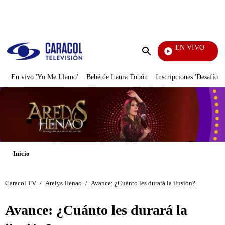
PUBLICIDAD
EN VIVO
Vecinos
Enviar
búsqueda
En vivo 'Yo Me Llamo'
Bebé de Laura Tobón
Inscripciones 'Desafío'
Inicio
Caracol TV
/
Arelys Henao
/
Avance: ¿Cuánto les durará la ilusión?
Avance: ¿Cuánto les durará la