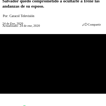
Salvador quedó comprometido a ocultarle a Irene las
andanzas de su esposo.
Por:
Caracol Televisión
24 de Ene, 2020
Compartir
Actualizado: 24 de ene, 2020