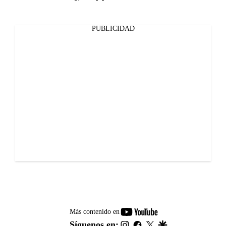
PUBLICIDAD
youtube-
Más contenido en
footer
instagram
facebook
twitter
google
Síguenos en: