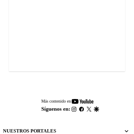
youtube-
Más contenido en
footer
instagram
facebook
twitter
google
Síguenos en:
NUESTROS PORTALES