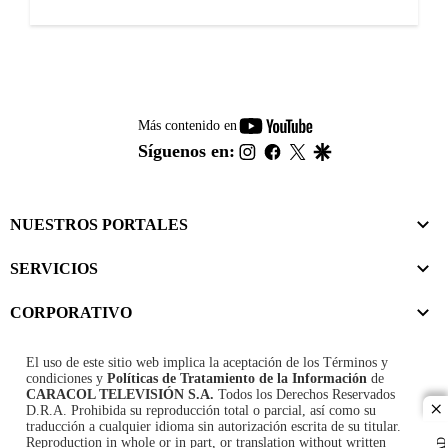
youtube-
Más contenido en
footer
instagram
facebook
twitter
google
Síguenos en:
NUESTROS PORTALES
SERVICIOS
CORPORATIVO
El uso de este sitio web implica la aceptación de los
Términos y
condiciones
y
Políticas de Tratamiento de la Información
de
CARACOL TELEVISIÓN S.A.
Todos los Derechos Reservados
D.R.A. Prohibida su reproducción total o parcial, así como su
cl
traducción a cualquier idioma sin autorización escrita de su titular.
Reproduction in whole or in part, or translation without written