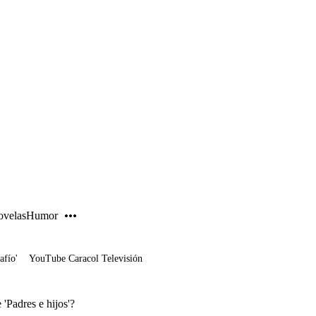
PUBLICIDAD
velas
Humor
afío'
YouTube Caracol Televisión
'Padres e hijos'?