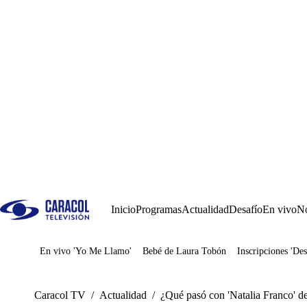
Inicio
Programas
Actualidad
Desafío
En vivo
No
En vivo 'Yo Me Llamo'
Bebé de Laura Tobón
Inscripciones 'Des
Juegos
Caracol TV
/
Actualidad
/
¿Qué pasó con 'Natalia Franco' de 