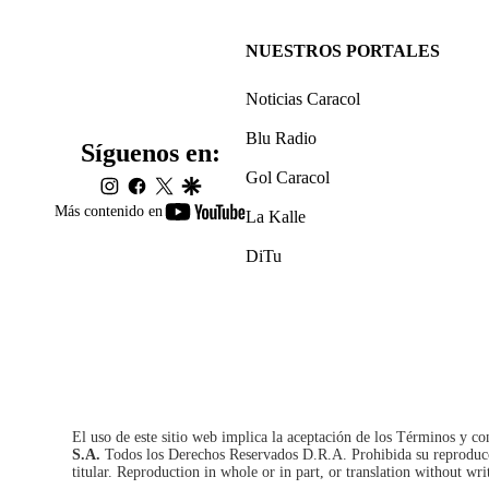
NUESTROS PORTALES
Noticias Caracol
Blu Radio
Síguenos en:
Gol Caracol
instagram
facebook
twitter
google
youtube-
Más contenido en
La Kalle
footer
DiTu
El uso de este sitio web implica la aceptación de los
Términos y co
S.A.
Todos los Derechos Reservados D.R.A. Prohibida su reproducció
titular. Reproduction in whole or in part, or translation without wri