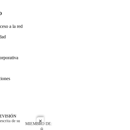
O
ceso a la red
idad
orporativa
ciones
EVISIÓN
escrita de su
close
MIEMBRO DE: