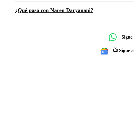
¿Qué pasó con Naren Daryanani?
Sigue
📺 Sigue a